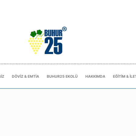
IZ
DÖVIZ & EMTIA
BUHUR25 EKOLÜ
HAKKIMDA
EĞITIM & İLE