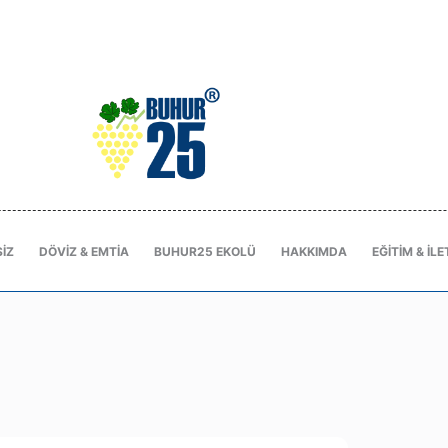
IZ
DÖVIZ & EMTIA
BUHUR25 EKOLÜ
HAKKIMDA
EĞITIM & İLE