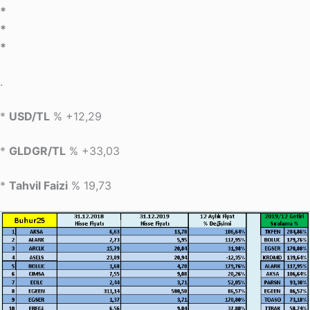
*
*
*
.
*
USD/TL
% +12,29
*
GLDGR/TL
% +33,03
*
Tahvil Faizi
% 19,73