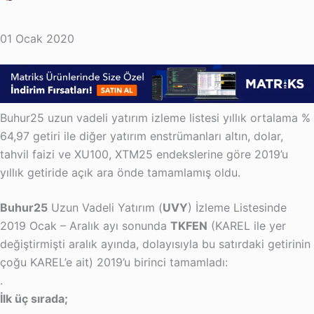
01 Ocak 2020
Buhur25 uzun vadeli yatırım izleme listesi yıllık ortalama %
64,97 getiri ile diğer yatırım enstrümanları altın, dolar,
tahvil faizi ve XU100, XTM25 endekslerine göre 2019’u
yıllık getiride açık ara önde tamamlamış oldu.
Buhur25
Uzun Vadeli Yatırım (
UVY
) İzleme Listesinde
2019 Ocak – Aralık ayı sonunda
TKFEN
(KAREL ile yer
değiştirmişti aralık ayında, dolayısıyla bu satırdaki getirinin
çoğu KAREL’e ait) 2019’u birinci tamamladı:
.
İlk üç sırada;