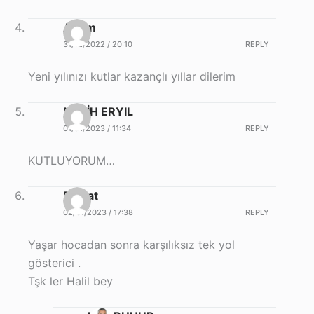
Adem
31/12/2022 / 20:10
REPLY
Yeni yılınızı kutlar kazançlı yıllar dilerim
MELİH ERYIL
01/01/2023 / 11:34
REPLY
KUTLUYORUM…
Ferhat
02/01/2023 / 17:38
REPLY
Yaşar hocadan sonra karşılıksız tek yol
gösterici .
Tşk ler Halil bey