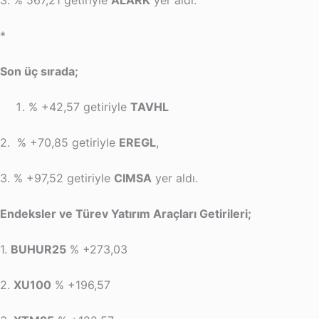
3. % 567,21 getiriyle
ALARK
yer aldı.
*
Son üç sırada;
% +42,57 getiriyle
TAVHL
2. % +70,85 getiriyle
EREGL
,
3. % +97,52 getiriyle
CIMSA
yer aldı.
Endeksler ve Türev Yatırım Araçları Getirileri;
1.
BUHUR25
% +273,03
2.
XU100
% +196,57