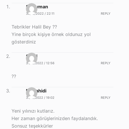
Süleyman
30/12/2022 / 22:11
REPLY
Tebrikler Halil Bey ??
Yine birçok kişiye örnek oldunuz yol
gösterdiniz
Sabri
31/12/2022 / 12:56
REPLY
??
Mucahidi
31/12/2022 / 19:02
REPLY
Yeni yılınızı kutlarız.
Her zaman görüşlerinizden faydalandık.
Sonsuz teşekkürler