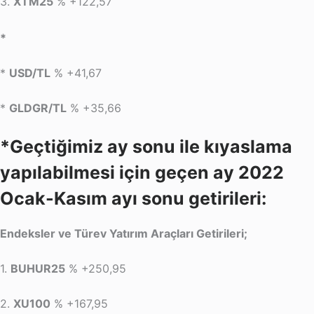
3.
XTM25
% +122,57
*
*
USD/TL
% +41,67
*
GLDGR/TL
% +35,66
*Geçtiğimiz ay sonu ile kıyaslama
yapılabilmesi için geçen ay 2022
Ocak-Kasım ayı sonu getirileri:
Endeksler ve Türev Yatırım Araçları Getirileri;
1.
BUHUR25
% +250,95
2.
XU100
% +167,95