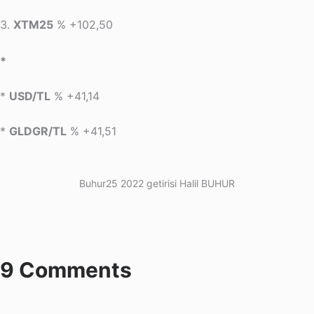
3.
XTM25
% +102,50
*
*
USD/TL
% +41,14
*
GLDGR/TL
% +41,51
Buhur25 2022 getirisi Halil BUHUR
9 Comments