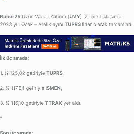
Buhur25
Uzun Vadeli Yatırım (
UVY
) İzleme Listesinde
2023 yılı Ocak – Aralık ayını
TUPRS
lider olarak tamamladı.
İlk üç sırada;
1. % 125,02 getiriyle
TUPRS
,
2. % 117,84 getiriyle
ISMEN,
3. % 116,10 getiriyle
TTRAK
yer aldı.
*
Son üç sırada;