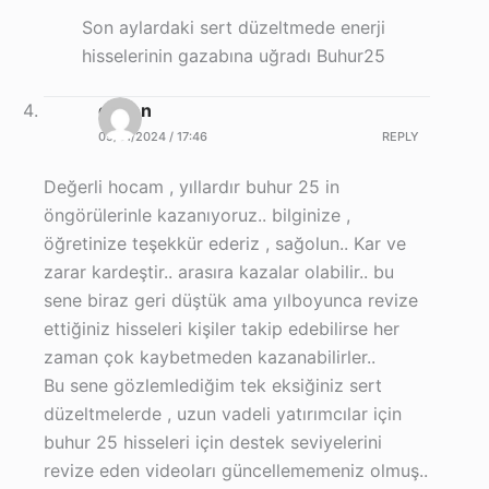
Son aylardaki sert düzeltmede enerji
hisselerinin gazabına uğradı Buhur25
güven
09/01/2024 / 17:46
REPLY
Değerli hocam , yıllardır buhur 25 in
öngörülerinle kazanıyoruz.. bilginize ,
öğretinize teşekkür ederiz , sağolun.. Kar ve
zarar kardeştir.. arasıra kazalar olabilir.. bu
sene biraz geri düştük ama yılboyunca revize
ettiğiniz hisseleri kişiler takip edebilirse her
zaman çok kaybetmeden kazanabilirler..
Bu sene gözlemlediğim tek eksiğiniz sert
düzeltmelerde , uzun vadeli yatırımcılar için
buhur 25 hisseleri için destek seviyelerini
revize eden videoları güncellememeniz olmuş..