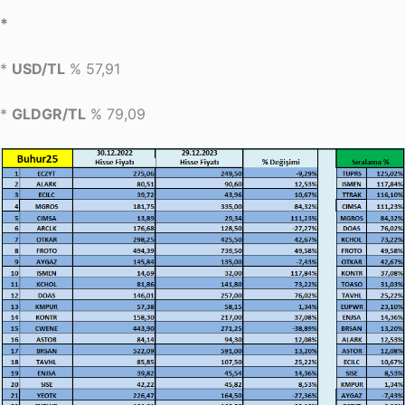
*
*
USD/TL
% 57,91
*
GLDGR/TL
% 79,09