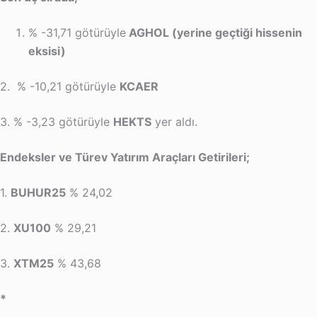
% -31,71 götürüyle
AGHOL (yerine geçtiği hissenin
eksisi)
2. % -10,21 götürüyle
KCAER
3. % -3,23 götürüyle
HEKTS
yer aldı.
Endeksler ve Türev Yatırım Araçları Getirileri;
1.
BUHUR25
% 24,02
2.
XU100
% 29,21
3.
XTM25
% 43,68
*