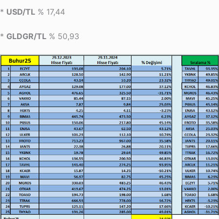
*
USD/TL
% 17,44
*
GLDGR/TL
% 50,93