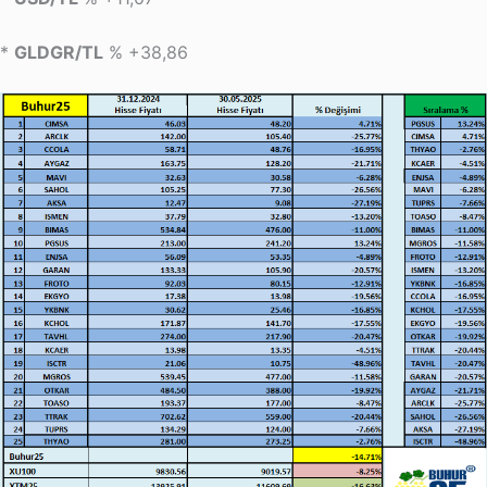
*
GLDGR/TL
% +38,86