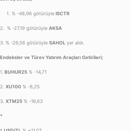
% -48,96 götürüyle
ISCTR
2. % -27,19 götürüyle
AKSA
3. % -26,56 götürüyle
SAHOL
yer aldı.
Endeksler ve Türev Yatırım Araçları Getirileri;
1.
BUHUR25
% -14,71
2.
XU100
% -8,25
3.
XTM25
% -16,63
*
*
USD/TL
% +11,07