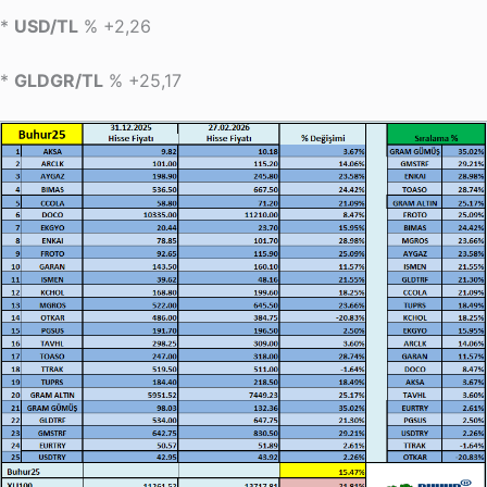
*
USD/TL
% +2,26
*
GLDGR/TL
% +25,17