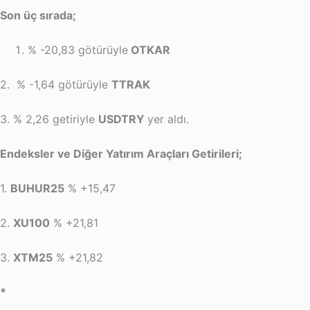
Son üç sırada;
% -20,83 götürüyle
OTKAR
2. % -1,64 götürüyle
TTRAK
3. % 2,26 getiriyle
USDTRY
yer aldı.
Endeksler ve Diğer Yatırım Araçları Getirileri;
1.
BUHUR25
% +15,47
2.
XU100
% +21,81
3.
XTM25
% +21,82
*