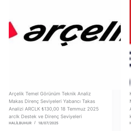
Arçelik Temel Görünüm Teknik Analiz
Makas Direnç Seviyeleri Yabancı Takas
Analizi ARCLK ₺130,00 18 Temmuz 2025
arclk Destek ve Direnç Seviyeleri
HALILBUHUR
18/07/2025