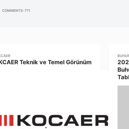
COMMENTS: 771
KCAER
BUHU
KCAER Teknik ve Temel Görünüm
202
Buh
Tab