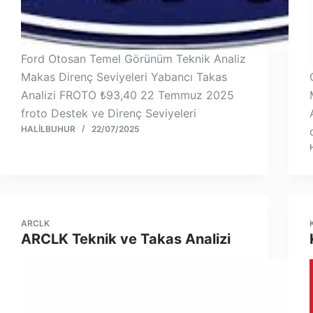
Ford Otosan Temel Görünüm Teknik Analiz
Makas Direnç Seviyeleri Yabancı Takas
Analizi FROTO ₺93,40 22 Temmuz 2025
froto Destek ve Direnç Seviyeleri
HALILBUHUR
22/07/2025
ARCLK
ARCLK Teknik ve Takas Analizi