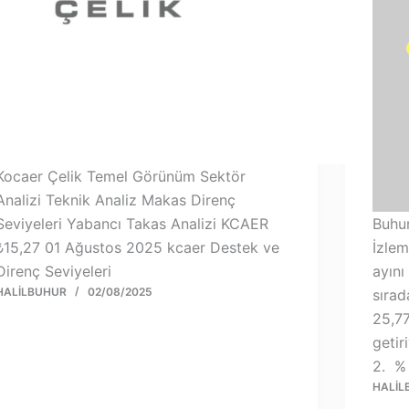
Kocaer Çelik Temel Görünüm Sektör
Analizi Teknik Analiz Makas Direnç
Seviyeleri Yabancı Takas Analizi KCAER
Buhu
₺15,27 01 Ağustos 2025 kcaer Destek ve
İzle
Direnç Seviyeleri
ayını
HALILBUHUR
02/08/2025
sırad
25,77
getir
2. %
HALIL