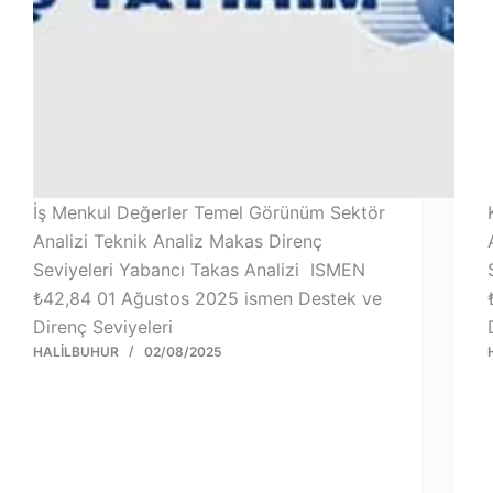
İş Menkul Değerler Temel Görünüm Sektör
Analizi Teknik Analiz Makas Direnç
Seviyeleri Yabancı Takas Analizi ISMEN
₺42,84 01 Ağustos 2025 ismen Destek ve
Direnç Seviyeleri
HALILBUHUR
02/08/2025