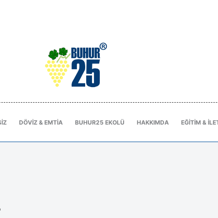
IZ
DÖVIZ & EMTIA
BUHUR25 EKOLÜ
HAKKIMDA
EĞITIM & İLE
r