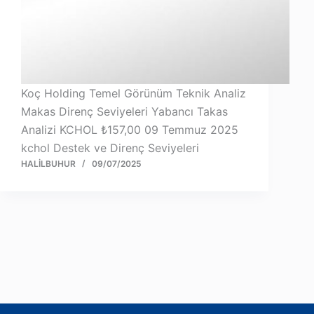
Koç Holding Temel Görünüm Teknik Analiz
Makas Direnç Seviyeleri Yabancı Takas
Analizi KCHOL ₺157,00 09 Temmuz 2025
kchol Destek ve Direnç Seviyeleri
HALILBUHUR
09/07/2025