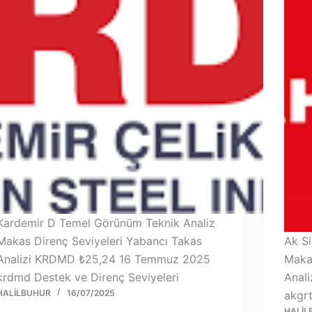
Kardemir D Temel Görünüm Teknik Analiz
Makas Direnç Seviyeleri Yabancı Takas
Ak S
Analizi KRDMD ₺25,24 16 Temmuz 2025
Maka
krdmd Destek ve Direnç Seviyeleri
Anal
HALILBUHUR
16/07/2025
akgrt
HALIL