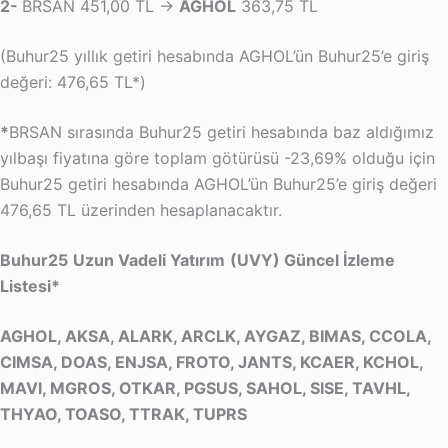
2-
BRSAN 451,00 TL →
AGHOL
363,75 TL
(Buhur25 yıllık getiri hesabında AGHOL’ün Buhur25’e giriş
değeri: 476,65 TL*)
*
BRSAN sırasında Buhur25 getiri hesabında baz aldığımız
yılbaşı fiyatına göre toplam götürüsü -23,69% olduğu için
Buhur25 getiri hesabında AGHOL’ün Buhur25’e giriş değeri
476,65 TL üzerinden hesaplanacaktır.
Buhur25
Uzun Vadeli Yatırım
(UVY) Güncel İzleme
Listesi*
AGHOL, AKSA, ALARK, ARCLK, AYGAZ, BIMAS, CCOLA,
CIMSA, DOAS, ENJSA, FROTO, JANTS, KCAER, KCHOL,
MAVI, MGROS, OTKAR, PGSUS, SAHOL, SISE, TAVHL,
THYAO, TOASO, TTRAK, TUPRS