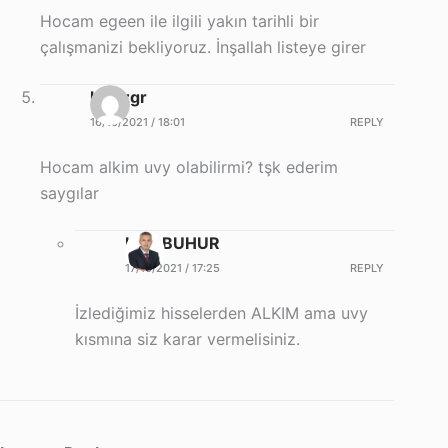
Hocam egeen ile ilgili yakın tarihli bir
çalışmanizi bekliyoruz. İnşallah listeye girer
hmtzgr
16/10/2021 / 18:01
REPLY
Hocam alkim uvy olabilirmi? tşk ederim
saygılar
Halil BUHUR
17/10/2021 / 17:25
REPLY
İzlediğimiz hisselerden ALKIM ama uvy
kısmına siz karar vermelisiniz.