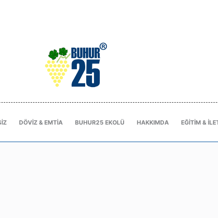
IZ
DÖVIZ & EMTIA
BUHUR25 EKOLÜ
HAKKIMDA
EĞITIM & İLE