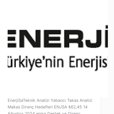
EnerjiSaTeknik Analizi Yabancı Takas Analizi
Makas Direnç Hedefleri ENJSA ₺62,45 14
Ağustos 2024 enjsa Destek ve Direnç