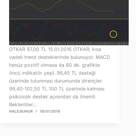
OTKAR 97,00 TL 15.01.2016 OTKAR, kısa
vadeli trend desteklerinde bulunuyor. MACD
henüz pozitif olmasa da 60 dk. grafikte
öncü indikatör yeşil. 96,45 TL desteği
üzerinde tutunması durumunda dirençler:
99,40-102,50 TL 100 TL üzerinde kalması
psikolojik destek açısından da önemli.
Beklentiler…
HALILBUHUR
18/01/2016