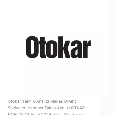
Otokar Teknik Analizi Makas Direnç
Seviyeleri Yabancı Takas Analizi OTKAR
₺450,75 13 Eylül 2024 otkar Destek ve