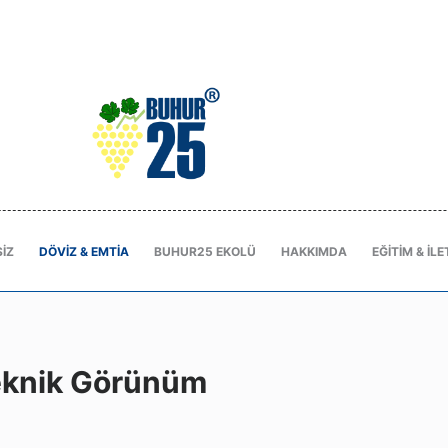
IZ
DÖVIZ & EMTIA
BUHUR25 EKOLÜ
HAKKIMDA
EĞITIM & İLE
Teknik Görünüm