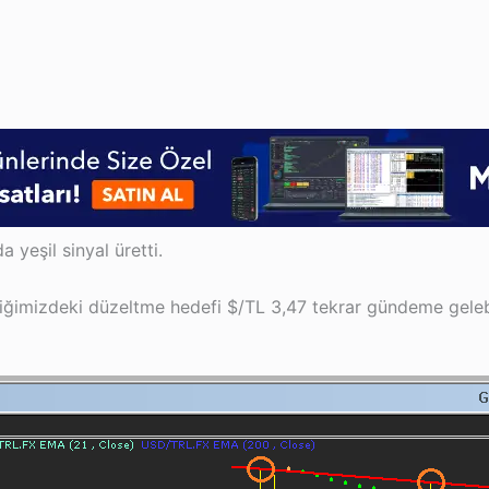
yeşil sinyal üretti.
fiğimizdeki düzeltme hedefi $/TL 3,47 tekrar gündeme gelebi