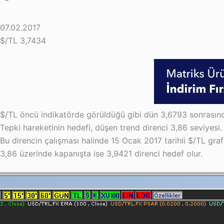
07.02.2017
$/TL 3,7434
$/TL öncü indikatörde görüldüğü gibi dün 3,6793 sonrasında 
Tepki hareketinin hedefi, düşen trend direnci 3,86 seviyesi.
Bu direncin çalışması halinde 15 Ocak 2017 tarihli $/TL gra
3,86 üzerinde kapanışta ise 3,9421 direnci hedef olur.