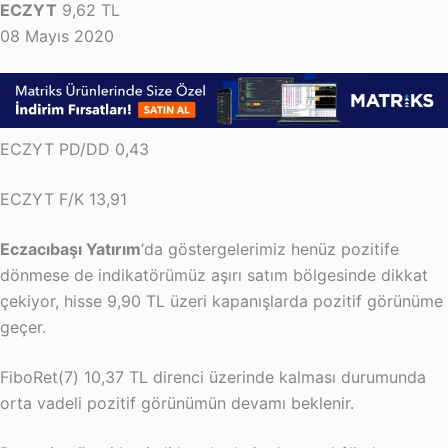
ECZYT
9,62 TL
08 Mayıs 2020
ECZYT PD/DD 0,43
ECZYT F/K 13,91
Eczacıbaşı Yatırım
‘da göstergelerimiz henüz pozitife
dönmese de indikatörümüz aşırı satım bölgesinde dikkat
çekiyor, hisse 9,90 TL üzeri kapanışlarda pozitif görünüme
geçer.
FiboRet(7) 10,37 TL direnci üzerinde kalması durumunda
orta vadeli pozitif görünümün devamı beklenir.