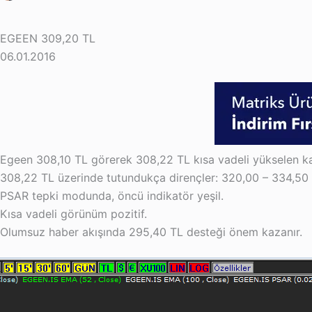
EGEEN 309,20 TL
06.01.2016
Egeen 308,10 TL görerek 308,22 TL kısa vadeli yükselen kan
308,22 TL üzerinde tutundukça dirençler: 320,00 – 334,50
PSAR tepki modunda, öncü indikatör yeşil.
Kısa vadeli görünüm pozitif.
Olumsuz haber akışında 295,40 TL desteği önem kazanır.