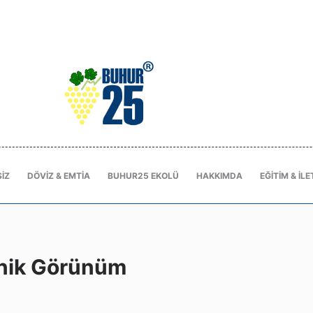
IZ
DÖVIZ & EMTIA
BUHUR25 EKOLÜ
HAKKIMDA
EĞITIM & İLE
knik Görünüm