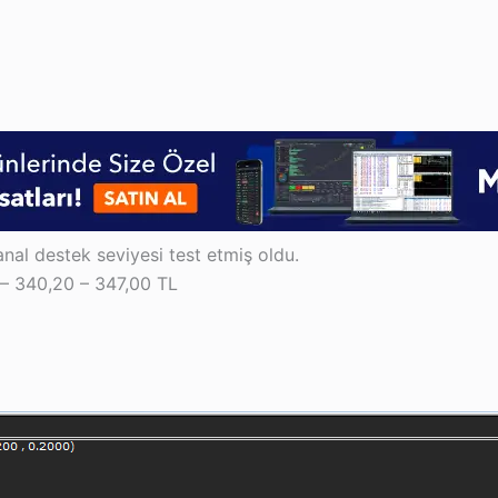
al destek seviyesi test etmiş oldu.
 – 340,20 – 347,00 TL