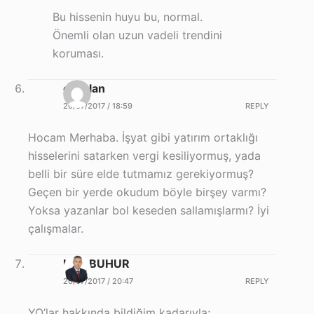
Bu hissenin huyu bu, normal.
Önemli olan uzun vadeli trendini
koruması.
ckaplan
20/07/2017 / 18:59
REPLY
Hocam Merhaba. İşyat gibi yatırım ortaklığı
hisselerini satarken vergi kesiliyormuş, yada
belli bir süre elde tutmamız gerekiyormuş?
Geçen bir yerde okudum böyle birşey varmı?
Yoksa yazanlar bol keseden sallamışlarmı? İyi
çalışmalar.
Halil BUHUR
20/07/2017 / 20:47
REPLY
YO’lar hakkında bildiğim kadarıyla;