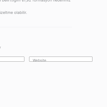
da belirttiğim ₺7,92 formasyon hedefimiz
eltme olabilir.
r
Website