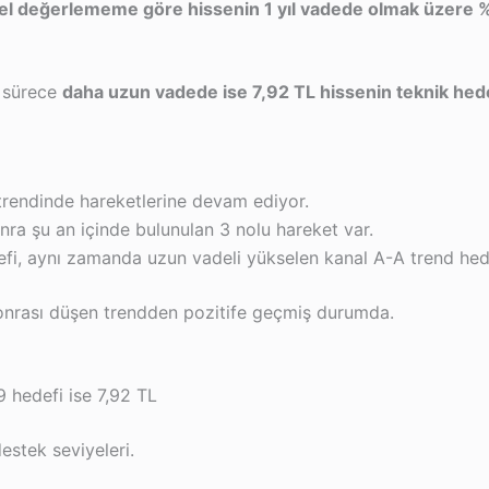
el değerlememe göre hissenin 1 yıl vadede olmak üzere % 
ı sürece
daha uzun vadede ise 7,92 TL hissenin teknik hed
 trendinde hareketlerine devam ediyor.
onra şu an içinde bulunulan 3 nolu hareket var.
efi, aynı zamanda uzun vadeli yükselen kanal A-A trend hede
onrası düşen trendden pozitife geçmiş durumda.
 hedefi ise 7,92 TL
stek seviyeleri.