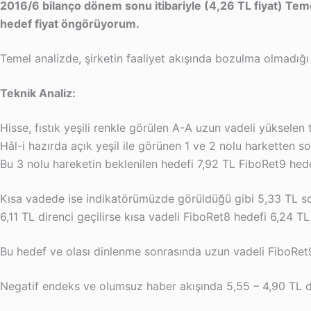
2016/6 bilanço dönem sonu itibariyle (4,26 TL fiyat) Tem
hedef fiyat öngörüyorum.
Temel analizde, şirketin faaliyet akışında bozulma olmadığ
Teknik Analiz:
Hisse, fıstık yeşili renkle görülen A-A uzun vadeli yükselen
Hâl-i hazırda açık yeşil ile görünen 1 ve 2 nolu harketten s
Bu 3 nolu hareketin beklenilen hedefi 7,92 TL FiboRet9 hed
Kısa vadede ise indikatörümüzde görüldüğü gibi 5,33 TL s
6,11 TL direnci geçilirse kısa vadeli FiboRet8 hedefi 6,24 TL
Bu hedef ve olası dinlenme sonrasında uzun vadeli FiboRet9
Negatif endeks ve olumsuz haber akışında 5,55 – 4,90 TL de