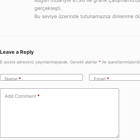
Bugün itibariyle ₺7,96 ile grafik çalışmamız
gerçekleşti.
Bu seviye üzerinde tutunamazsa dinlenme düz
Leave a Reply
E-posta adresiniz yayınlanmayacak.
Gerekli alanlar
*
ile işaretlenmişlerdi
Name
*
Email
*
Add Comment
*