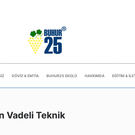
IZ
DÖVIZ & EMTIA
BUHUR25 EKOLÜ
HAKKIMDA
EĞITIM & İLE
 Vadeli Teknik