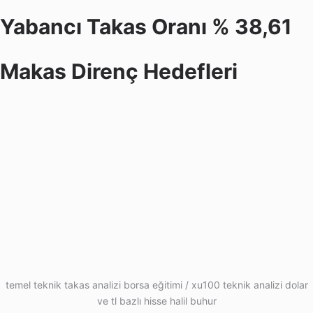
Yabancı Takas Oranı % 38,61
Makas Direnç Hedefleri
temel teknik takas analizi borsa eğitimi / xu100 teknik analizi dolar
ve tl bazlı hisse halil buhur