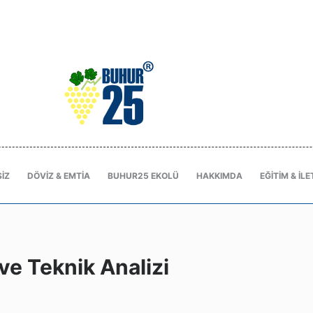
IZ
DÖVIZ & EMTIA
BUHUR25 EKOLÜ
HAKKIMDA
EĞITIM & İLE
e Teknik Analizi