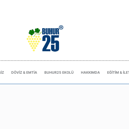
IZ
DÖVIZ & EMTIA
BUHUR25 EKOLÜ
HAKKIMDA
EĞITIM & İLE