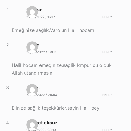
Osman
21/08/2022 / 16:17
REPLY
Emeğinize sağlık.Varolun Halil hocam
Habip
28/08/2022 / 17:03
REPLY
Halil hocam emeginize.saglik kmpur cu olduk
Allah utandırmasin
Murat
28/08/2022 / 20:03
REPLY
Elinize sağlık teşekkürler.sayin Halil bey
Hikmet öksüz
14/09/2022 / 23:19
REPLY