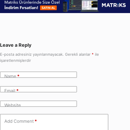
Leave a Reply
E-posta adresiniz yayınlanmayacak.
Gerekli alanlar
*
ile
işaretlenmişlerdir
Name
*
Email
*
Website
Add Comment
*