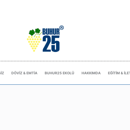
IZ
DÖVIZ & EMTIA
BUHUR25 EKOLÜ
HAKKIMDA
EĞITIM & İLE