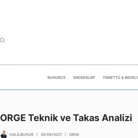
BUHUR25
ENDEKSLER
TEMETTÜ & BEDELS
ORGE Teknik ve Takas Analizi
HALILBUHUR
29/08/2021
ORGE