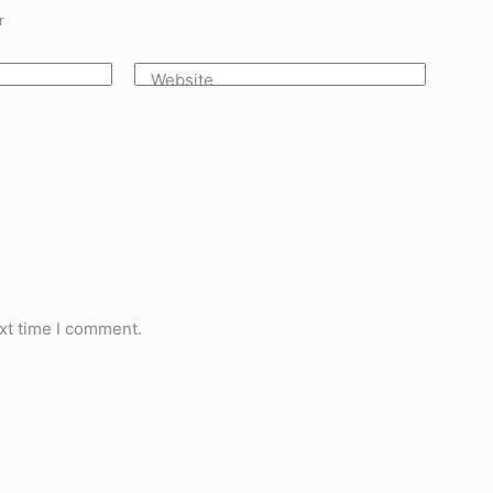
r
Website
xt time I comment.