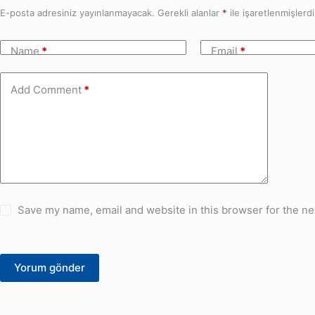
E-posta adresiniz yayınlanmayacak.
Gerekli alanlar
*
ile işaretlenmişlerdi
Name
*
Email
*
Add Comment
*
Save my name, email and website in this browser for the ne
Yorum gönder