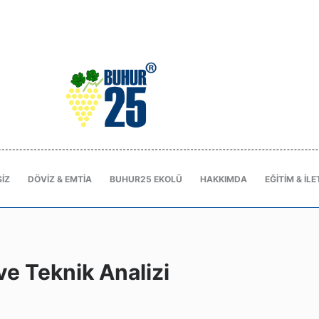
IZ
DÖVIZ & EMTIA
BUHUR25 EKOLÜ
HAKKIMDA
EĞITIM & İLE
e Teknik Analizi