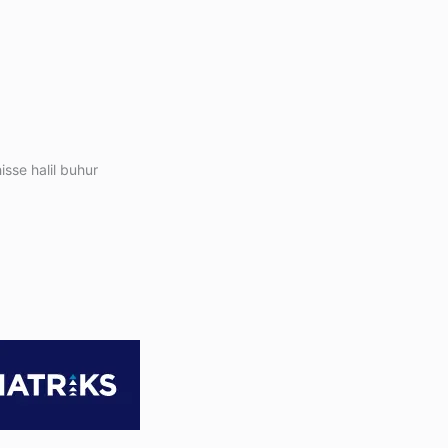
isse halil buhur