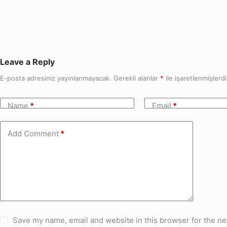
Leave a Reply
E-posta adresiniz yayınlanmayacak.
Gerekli alanlar
*
ile işaretlenmişlerdi
Name
*
Email
*
Add Comment
*
Save my name, email and website in this browser for the ne