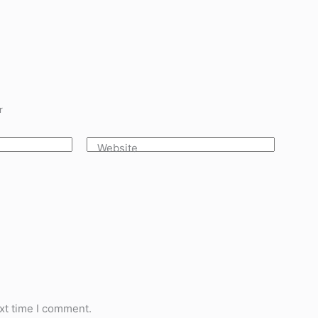
r
Website
xt time I comment.