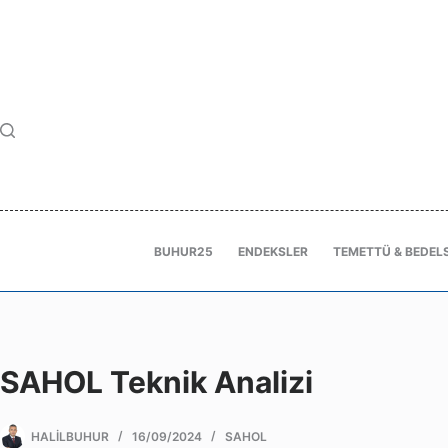
BUHUR25
ENDEKSLER
TEMETTÜ & BEDELS
SAHOL Teknik Analizi
HALILBUHUR
16/09/2024
SAHOL