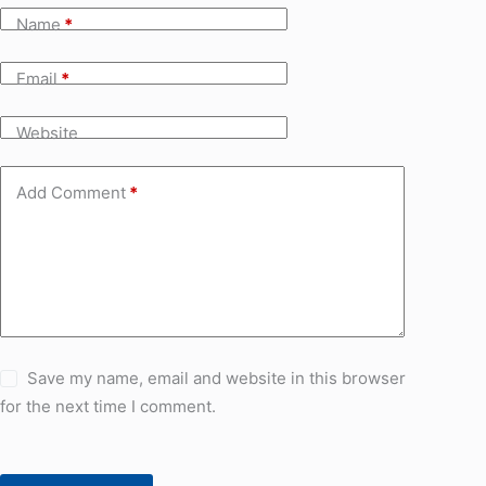
Name
*
Email
*
Website
Add Comment
*
Save my name, email and website in this browser
for the next time I comment.