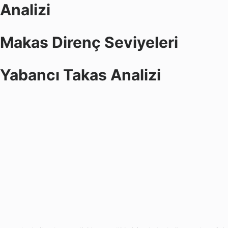
Analizi
Makas Direnç Seviyeleri
Yabancı Takas Analizi